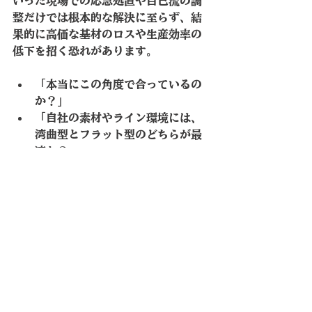
いった現場での応急処置や自己流の調
整だけでは根本的な解決に至らず、結
果的に
高価な基材のロスや生産効率の
低下
を招く恐れがあります。
「本当にこの角度で合っているの
か？」
「自社の素材やライン環境には、
湾曲型とフラット型のどちらが最
適か？」
確実なシワ取り・拡幅を実現し、品質
を安定させるためには、ウェブハンド
リングの専門家による正確な「製品選
定と導入」が不可欠です。
大阪染織機械株式会社では、70年以上
にわたる実績と技術データに基づき、
お客様の現場条件を正確に見極め、最