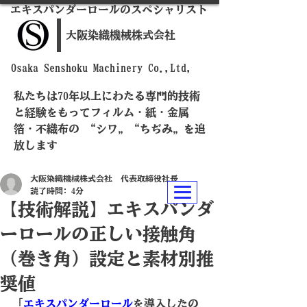
​エキスパンダーロールのスペシャリスト
​大阪染織機械株式会社
​Osaka Senshoku Machinery Co.,Ltd,
私たちは70年以上にわたる専門的技術
と経験をもってフィルム・紙・金属
箔・不織布の “シワ„ “ちぢみ„ を追
放します
大阪染織機械株式会社 代表取締役社長
読了時間: 4分
【技術解説】エキスパンダ
ーロールの正しい接触角
（巻き角）設定と素材別推
奨値
「
エキスパンダーロール
を導入したの