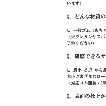
います）
Q. どんな材質
A. 一般ゴムはも
（※ウレタンやスポ
了承ください）
Q. 研磨できる
A. 最小 φ17 か
大小さまざまなロー
（対応ゴム面長：150m
Q. 表面の仕上