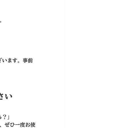
。
さい
る？」
、ぜひ一度お使