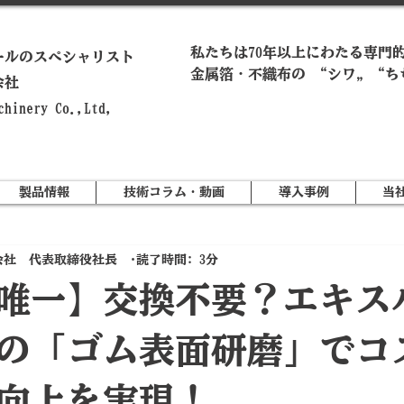
私たちは70年以上にわたる専門
ールのスペシャリスト
金属箔・不織布の “シワ„ “ち
会社
achinery Co.,Ltd,
製品情報
技術コラム・動画
導入事例
当
会社 代表取締役社長
読了時間: 3分
唯一】交換不要？エキス
の「ゴム表面研磨」でコ
向上を実現！