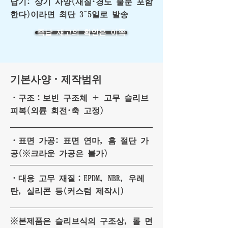
납기: 상기 사양(재질·경도 불문 포함
한다)이라면 최단 3~5일로 발송
즉납 재고의 확인은 이쪽
기본사양・제작범위
・구조：보빈 구조체 ＋ 고무 슬리브
피복(외륜 회전·축 고정)
・표면 가공: 표면 연마, 홈 절단 가
공(※크라운 가공은 불가)
・대응 고무 재질：EPDM, NBR, 우레
탄, 실리콘 등(커스텀 제작시)
※본제품은 슬리브식의 구조상, 롤 면