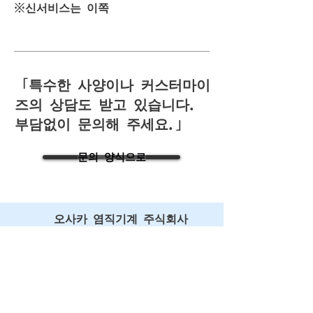
※신서비스는 이쪽
「특수한 사양이나 커스터마이
즈의 상담도 받고 있습니다.
부담없이 문의해 주세요.」
문의 양식으로
오사카 염직기계 주식회사
〒555-0001
오사카부 오사카시 니시요도가와구
불 5가 8-14
팩스:
06-6471-0719