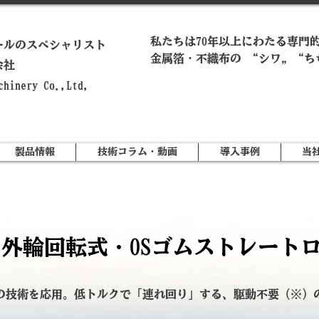
私たちは70年以上にわたる専門
ールのスペシャリスト
金属箔・不織布の “シワ„ “ち
会社
achinery Co.,Ltd,
製品情報
技術コラム・動画
導入事例
当
外輪回転式・OSゴムストレート
の技術を応用。低トルクで「連れ回り」する、駆動不要（※）