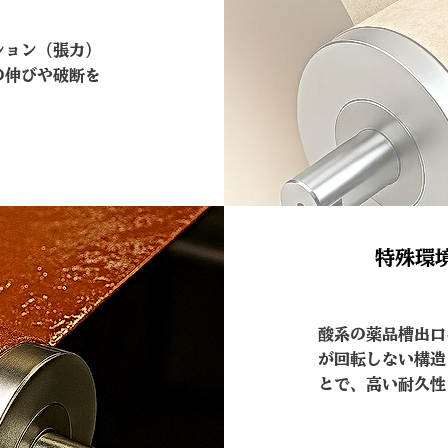
ション（張力）
の伸びや破断を
特殊環
酸系の薬品槽出口
が回転しない構造
とで、高い耐久性