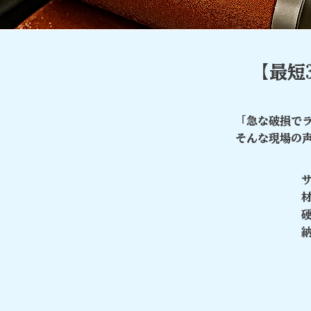
【最短
「急な破損でラ
そんな現場の
サ
材
硬