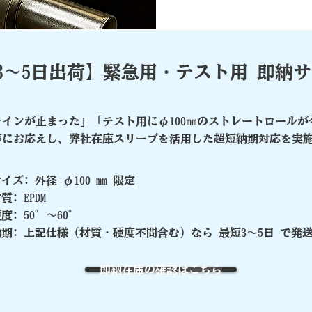
3～5日出荷】緊急用・テスト用 即納
インが止まった」「テスト用にφ100㎜のストレートロールが
声にお応えし、弊社在庫スリーブを活用した超短納期対応を実
イズ: 外径 φ100 mm 限定
質: EPDM
度: 50°～60°
納期: 上記仕様（材質・硬度不問含む）なら 最短3～5日 で発
即納在庫の確認はこちら