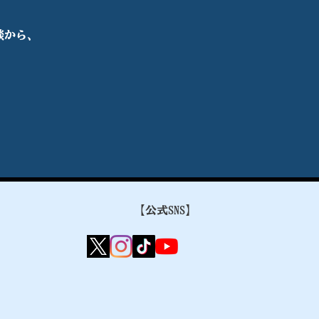
談から、
【公式
SNS】